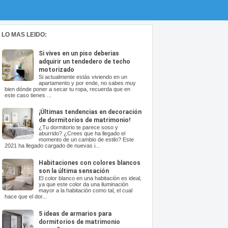
LO MAS LEIDO:
Si vives en un piso deberias
adquirir un tendedero de techo
motorizado
Si actualmente estás viviendo en un
apartamento y por ende, no sabes muy
bien dónde poner a secar tu ropa, recuerda que en
este caso tienes ...
¡Últimas tendencias en decoración
de dormitorios de matrimonio!
¿Tu dormitorio te parece soso y
aburrido? ¿Crees que ha llegado el
momento de un cambio de estilo? Este
2021 ha llegado cargado de nuevas i...
Habitaciones con colores blancos
son la última sensación
El color blanco en una habitación es ideal,
ya que este color da una iluminación
mayor a la habitación como tal, el cual
hace que el dor...
5 ideas de armarios para
dormitorios de matrimonio