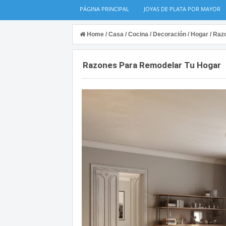
PÁGINA PRINCIPAL
JOYAS DE PLATA POR MAYOR
Home
/
Casa
/
Cocina
/
Decoración
/
Hogar
/
Raz
Razones Para Remodelar Tu Hogar