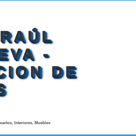
 RAÚL
EVA -
CION DE
S
uartos, Interiores, Muebles