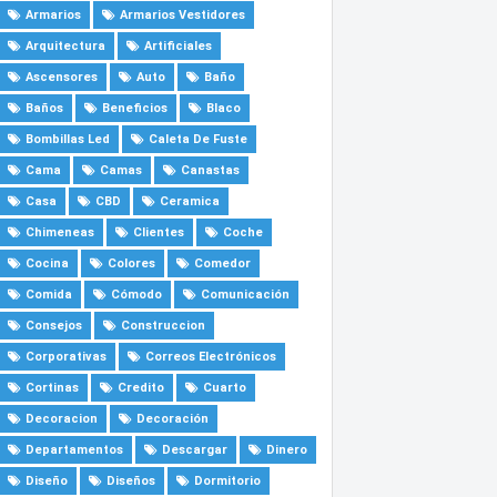
Armarios
Armarios Vestidores
Arquitectura
Artificiales
Ascensores
Auto
Baño
Baños
Beneficios
Blaco
Bombillas Led
Caleta De Fuste
Cama
Camas
Canastas
Casa
CBD
Ceramica
Chimeneas
Clientes
Coche
Cocina
Colores
Comedor
Comida
Cómodo
Comunicación
Consejos
Construccion
Corporativas
Correos Electrónicos
Cortinas
Credito
Cuarto
Decoracion
Decoración
Departamentos
Descargar
Dinero
Diseño
Diseños
Dormitorio