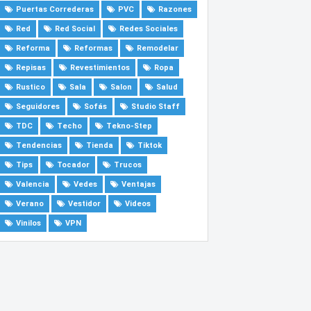
Puertas Correderas
PVC
Razones
Red
Red Social
Redes Sociales
Reforma
Reformas
Remodelar
Repisas
Revestimientos
Ropa
Rustico
Sala
Salon
Salud
Seguidores
Sofás
Studio Staff
TDC
Techo
Tekno-Step
Tendencias
Tienda
Tiktok
Tips
Tocador
Trucos
Valencia
Vedes
Ventajas
Verano
Vestidor
Videos
Vinilos
VPN