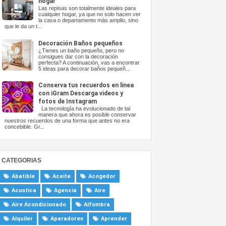
hogar
Las repisas son totalmente ideales para
cualquier hogar, ya que no solo hacen ver
la casa o departamento más amplio, sino
que le da un t...
Decoración Baños pequeños
¿Tienes un baño pequeño, pero no
consigues dar con la decoración
perfecta? A continuación, vas a encontrar
5 ideas para decorar baños pequeñ...
Conserva tus recuerdos en línea
con iGram Descarga videos y
fotos de Instagram
La tecnología ha evolucionado de tal
manera que ahora es posible conservar
nuestros recuerdos de una forma que antes no era
concebible. Gr...
CATEGORIAS
Abatible
Aceite
Acogedor
Acustica
Agencia
Aire
Aire Acondicionado
Alfombra
Alquiler
Aparadores
Aprender