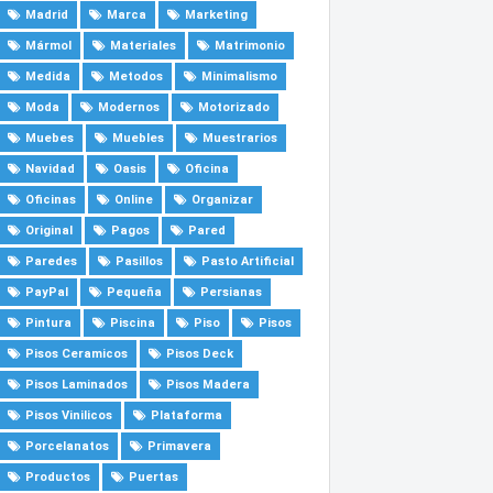
Madrid
Marca
Marketing
Mármol
Materiales
Matrimonio
Medida
Metodos
Minimalismo
Moda
Modernos
Motorizado
Muebes
Muebles
Muestrarios
Navidad
Oasis
Oficina
Oficinas
Online
Organizar
Original
Pagos
Pared
Paredes
Pasillos
Pasto Artificial
PayPal
Pequeña
Persianas
Pintura
Piscina
Piso
Pisos
Pisos Ceramicos
Pisos Deck
Pisos Laminados
Pisos Madera
Pisos Vinilicos
Plataforma
Porcelanatos
Primavera
Productos
Puertas