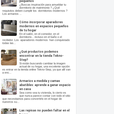
pequeños
¿Buscas inspiración para amueblar tu
dormitorio de matrimonio ? ¿Qué
requisitos deben cumplir los dormitorios modernos ?
Los armarios ...
Cómo incorporar aparadores
modernos en espacios pequeños
de tu hogar
En el salón, en el comedor, en el
dormitorio... incluso en el baño o el
recibidor. Los aparadores modernos han conquistado
todas las...
¿Qué productos podemos
encontrar en la tienda Tekno-
Step?
Si están buscando cambiar la imagen
actual de su hogar, una excelente opción
es entrar en la tienda online Tekno-Step, ya que allí van
a enc...
Armarios a medida y camas
abatibles: aprende a ganar espacio
en casa
Sea como sea tu vivienda, lo cierto es
que nunca parece contar con todo el sitio
que necesitamos para convertirlo en el hogar de
nuestros su...
Las repisas no pueden faltar en el