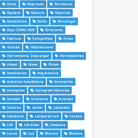
Dosis
Empresas
Encimeras
Equipos
Espacio
Espacios
Estanterias
Estilo
Estrategia
Expo CIHAC HUB
Exteriores
Fabricar
Fotografías
Fotos
Grande
Habitaciones
Herramienta. Descargar
Herramientas
Hogar
Ideas
IGram
Iluminacion
Importancia
Industria Inmobiliaria
Innovación
Instagram
Instagram Historias
Instalar
Interiores
Internet
Invierno
Jardin
Laminado
Lámparas
Lamparas Led
Lavabo
LED
Librerias
Limpieza
Luces
Luz
Macere
Madera