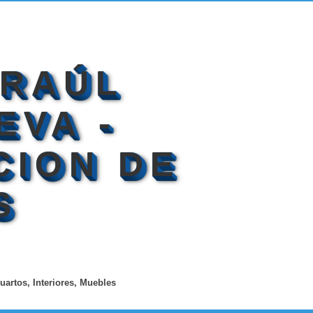
 RAÚL
EVA -
CION DE
S
uartos, Interiores, Muebles