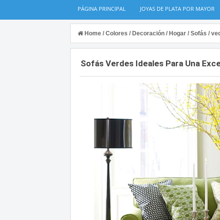
PÁGINA PRINCIPAL
JOYAS DE PLATA POR MAYOR
Home
/
Colores
/
Decoración
/
Hogar
/
Sofás
/
ve
Sofás Verdes Ideales Para Una Exce