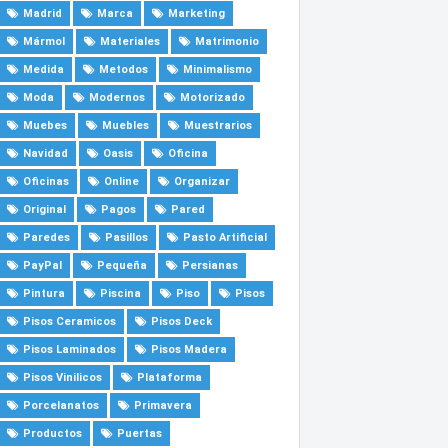
Madrid
Marca
Marketing
Mármol
Materiales
Matrimonio
Medida
Metodos
Minimalismo
Moda
Modernos
Motorizado
Muebes
Muebles
Muestrarios
Navidad
Oasis
Oficina
Oficinas
Online
Organizar
Original
Pagos
Pared
Paredes
Pasillos
Pasto Artificial
PayPal
Pequeña
Persianas
Pintura
Piscina
Piso
Pisos
Pisos Ceramicos
Pisos Deck
Pisos Laminados
Pisos Madera
Pisos Vinilicos
Plataforma
Porcelanatos
Primavera
Productos
Puertas