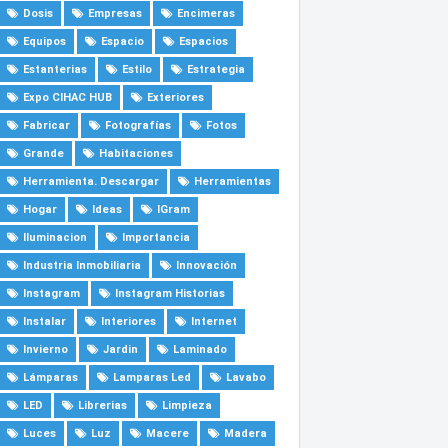
Dosis
Empresas
Encimeras
Equipos
Espacio
Espacios
Estanterias
Estilo
Estrategia
Expo CIHAC HUB
Exteriores
Fabricar
Fotografías
Fotos
Grande
Habitaciones
Herramienta. Descargar
Herramientas
Hogar
Ideas
IGram
Iluminacion
Importancia
Industria Inmobiliaria
Innovación
Instagram
Instagram Historias
Instalar
Interiores
Internet
Invierno
Jardin
Laminado
Lámparas
Lamparas Led
Lavabo
LED
Librerias
Limpieza
Luces
Luz
Macere
Madera