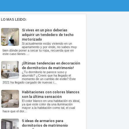
LO MAS LEIDO:
Si vives en un piso deberias
adquirir un tendedero de techo
motorizado
Si actualmente estás viviendo en un
apartamento y por ende, no sabes muy
bien dónde poner a secar tu ropa, recuerda que en
este caso tienes ...
¡Últimas tendencias en decoración
de dormitorios de matrimonio!
¿Tu dormitorio te parece soso y
aburrido? ¿Crees que ha llegado el
momento de un cambio de estilo? Este
2021 ha llegado cargado de nuevas i...
Habitaciones con colores blancos
son la última sensación
El color blanco en una habitación es ideal,
ya que este color da una iluminación
mayor a la habitación como tal, el cual
hace que el dor...
5 ideas de armarios para
dormitorios de matrimonio