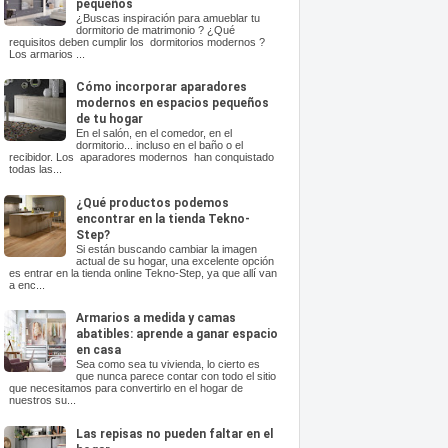
pequeños
¿Buscas inspiración para amueblar tu
dormitorio de matrimonio ? ¿Qué
requisitos deben cumplir los dormitorios modernos ?
Los armarios ...
Cómo incorporar aparadores
modernos en espacios pequeños
de tu hogar
En el salón, en el comedor, en el
dormitorio... incluso en el baño o el
recibidor. Los aparadores modernos han conquistado
todas las...
¿Qué productos podemos
encontrar en la tienda Tekno-
Step?
Si están buscando cambiar la imagen
actual de su hogar, una excelente opción
es entrar en la tienda online Tekno-Step, ya que allí van
a enc...
Armarios a medida y camas
abatibles: aprende a ganar espacio
en casa
Sea como sea tu vivienda, lo cierto es
que nunca parece contar con todo el sitio
que necesitamos para convertirlo en el hogar de
nuestros su...
Las repisas no pueden faltar en el