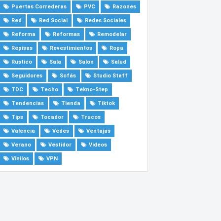
Puertas Correderas
PVC
Razones
Red
Red Social
Redes Sociales
Reforma
Reformas
Remodelar
Repisas
Revestimientos
Ropa
Rustico
Sala
Salon
Salud
Seguidores
Sofás
Studio Staff
TDC
Techo
Tekno-Step
Tendencias
Tienda
Tiktok
Tips
Tocador
Trucos
Valencia
Vedes
Ventajas
Verano
Vestidor
Videos
Vinilos
VPN