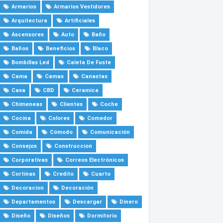
Armarios
Armarios Vestidores
Arquitectura
Artificiales
Ascensores
Auto
Baño
Baños
Beneficios
Blaco
Bombillas Led
Caleta De Fuste
Cama
Camas
Canastas
Casa
CBD
Ceramica
Chimeneas
Clientes
Coche
Cocina
Colores
Comedor
Comida
Cómodo
Comunicación
Consejos
Construccion
Corporativas
Correos Electrónicos
Cortinas
Credito
Cuarto
Decoracion
Decoración
Departamentos
Descargar
Dinero
Diseño
Diseños
Dormitorio