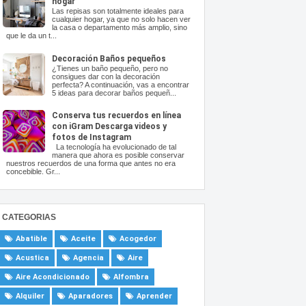
hogar
Las repisas son totalmente ideales para
cualquier hogar, ya que no solo hacen ver
la casa o departamento más amplio, sino
que le da un t...
Decoración Baños pequeños
¿Tienes un baño pequeño, pero no
consigues dar con la decoración
perfecta? A continuación, vas a encontrar
5 ideas para decorar baños pequeñ...
Conserva tus recuerdos en línea
con iGram Descarga videos y
fotos de Instagram
La tecnología ha evolucionado de tal
manera que ahora es posible conservar
nuestros recuerdos de una forma que antes no era
concebible. Gr...
CATEGORIAS
Abatible
Aceite
Acogedor
Acustica
Agencia
Aire
Aire Acondicionado
Alfombra
Alquiler
Aparadores
Aprender